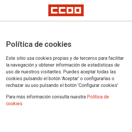
Las patronales esgrimen una
Política de cookies
publicación en redes sociales
como causa para paralizar la
Este sitio usa cookies propias y de terceros para facilitar
negociación en el sector de la
la navegación y obtener información de estadísticas de
uso de nuestros visitantes. Puedes aceptar todas las
discapacidad
cookies pulsando el botón 'Aceptar' o configurarlas o
rechazar su uso pulsando el botón 'Configurar cookies'
Una reivindicación de salud laboral y la evidencia de la
Para más información consulta nuestra
Política de
necesidad de mejorar la situación laboral de las personas
cookies
trabajadoras del sector en un centro específico de Cantabria
provocó la estampida de las organizaciones patronales de la
Mesa de Negociación convocada el lunes 27 de marzo.
CCOO considera que es una actitud infantil y les insta a