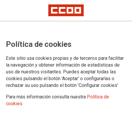
POLÍTICA DE PRIVACIDAD
Política de cookies
FEDERACION DE ENSE?ANZA DE COMISIONES
Este sitio usa cookies propias y de terceros para facilitar
OBRERAS está especialmente sensibilizada en la protección
la navegación y obtener información de estadísticas de
de datos de carácter personal de las personas usuarias que
uso de nuestros visitantes. Puedes aceptar todas las
participan de la actividad del sindicato. Mediante la presente
cookies pulsando el botón 'Aceptar' o configurarlas o
Política de Privacidad (o Política de Protección de Datos)
rechazar su uso pulsando el botón 'Configurar cookies'
FEDERACION DE ENSE?ANZA DE COMISIONES
OBRERAS informa a las personas usuarias del sitio web:
Para más información consulta nuestra
Política de
larioja.fe.ccoo.es de los usos a los que se someten los datos
cookies
de carácter personal que se recaban, con el fin de que
decidan, libre y voluntariamente, si deseas facilitar la
información solicitada.
FEDERACION DE ENSE?ANZA DE COMISIONES