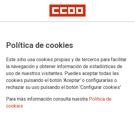
MAPA DE LA WEB
Política de cookies
Buscar:
Este sitio usa cookies propias y de terceros para facilitar
la navegación y obtener información de estadísticas de
Inicio
Pública
uso de nuestros visitantes. Puedes aceptar todas las
Infantil y primaria
cookies pulsando el botón 'Aceptar' o configurarlas o
Secundaria, FP y Régimen Especial
Destinos comienzo de curso
rechazar su uso pulsando el botón 'Configurar cookies'
Concurso de traslados
Universidad
Para más información consulta nuestra
Política de
PSEC
Privada
cookies
Concertada
Atención a la Discapacidad y Centro Especial de Empleo
Otros sectores
Formación
Oposiciones y convocatorias extraordinarias
Salud Laboral